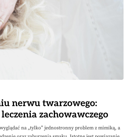
eniu nerwu twarzowego:
y leczenia zachowawczego
yglądać na „tylko” jednostronny problem z mimiką, a
zenie oraz zaburzenia smaku. Istotne jest powiązanie