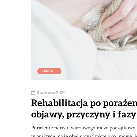
ZDROWIE
8 czerwca 2026
Rehabilitacja po poraż
objawy, przyczyny i faz
Porażenie nerwu twarzowego może początkowo w
w praktyce może obejmować także oko, mowę, jed