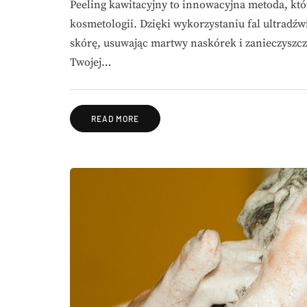
Peeling kawitacyjny to innowacyjna metoda, kt
kosmetologii. Dzięki wykorzystaniu fal ultradź
skórę, usuwając martwy naskórek i zanieczyszcze
Twojej…
READ MORE