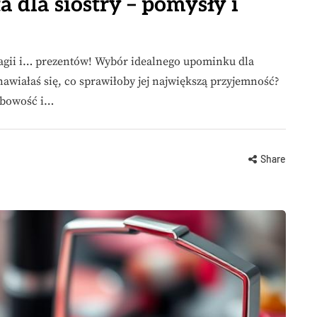
a dla siostry – pomysły i
magii i… prezentów! Wybór idealnego upominku dla
awiałaś się, co sprawiłoby jej największą przyjemność?
sobowość i…
Share