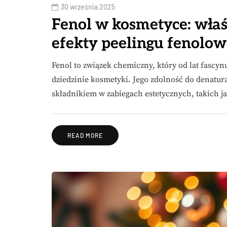
30 września 2025
Fenol w kosmetyce: właś
efekty peelingu fenolo
Fenol to związek chemiczny, który od lat fascy
dziedzinie kosmetyki. Jego zdolność do denatura
składnikiem w zabiegach estetycznych, takich j
READ MORE