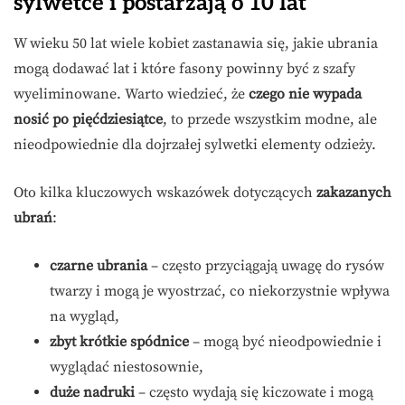
sylwetce i postarzają o 10 lat
W wieku 50 lat wiele kobiet zastanawia się, jakie ubrania
mogą dodawać lat i które fasony powinny być z szafy
wyeliminowane. Warto wiedzieć, że
czego nie wypada
nosić po pięćdziesiątce
, to przede wszystkim modne, ale
nieodpowiednie dla dojrzałej sylwetki elementy odzieży.
Oto kilka kluczowych wskazówek dotyczących
zakazanych
ubrań
:
czarne ubrania
– często przyciągają uwagę do rysów
twarzy i mogą je wyostrzać, co niekorzystnie wpływa
na wygląd,
zbyt krótkie spódnice
– mogą być nieodpowiednie i
wyglądać niestosownie,
duże nadruki
– często wydają się kiczowate i mogą