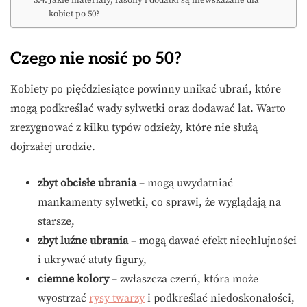
Jakie materiały, fasony i dodatki są niewskazane dla
kobiet po 50?
Czego nie nosić po 50?
Kobiety po pięćdziesiątce powinny unikać ubrań, które
mogą podkreślać wady sylwetki oraz dodawać lat. Warto
zrezygnować z kilku typów odzieży, które nie służą
dojrzałej urodzie.
zbyt obcisłe ubrania
– mogą uwydatniać
mankamenty sylwetki, co sprawi, że wyglądają na
starsze,
zbyt luźne ubrania
– mogą dawać efekt niechlujności
i ukrywać atuty figury,
ciemne kolory
– zwłaszcza czerń, która może
wyostrzać
rysy twarzy
i podkreślać niedoskonałości,