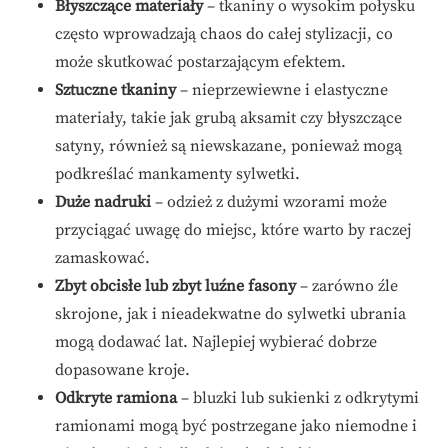
Błyszczące materiały
– tkaniny o wysokim połysku
często wprowadzają chaos do całej stylizacji, co
może skutkować postarzającym efektem.
Sztuczne tkaniny
– nieprzewiewne i elastyczne
materiały, takie jak grubą aksamit czy błyszczące
satyny, również są niewskazane, ponieważ mogą
podkreślać mankamenty sylwetki.
Duże nadruki
– odzież z dużymi wzorami może
przyciągać uwagę do miejsc, które warto by raczej
zamaskować.
Zbyt obcisłe lub zbyt luźne fasony
– zarówno źle
skrojone, jak i nieadekwatne do sylwetki ubrania
mogą dodawać lat. Najlepiej wybierać dobrze
dopasowane kroje.
Odkryte ramiona
– bluzki lub sukienki z odkrytymi
ramionami mogą być postrzegane jako niemodne i