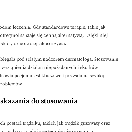
odom leczenia. Gdy standardowe terapie, takie jak
otretynoina staje się cenną alternatywą. Dzięki niej
kóry oraz swojej jakości życia.
rzebiegała pod ścisłym nadzorem dermatologa. Stosowanie
m wystąpienia działań niepożądanych i skutków
owia pacjenta jest kluczowe i pozwala na szybką
 problemów.
wskazania do stosowania
ch postaci trądziku, takich jak trądzik guzowaty oraz
niu, zwłaszcza gdy inne terapie nie przynoszą