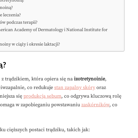
zotretynoiną?
ynoiną?
e leczenia?
ów podczas terapii?
erican Academy of Dermatology i National Institute for
oiny w ciąży i okresie laktacji?
ą?
z trądzikiem, która opiera się na
izotretynoinie
,
ciwzapalnie, co redukuje
stan zapalny skóry
oraz
niejsza się
produkcja sebum
, co odgrywa kluczową rolę
na pomaga w zapobieganiu powstawaniu
zaskórników
, co
u cięższych postaci trądziku, takich jak: