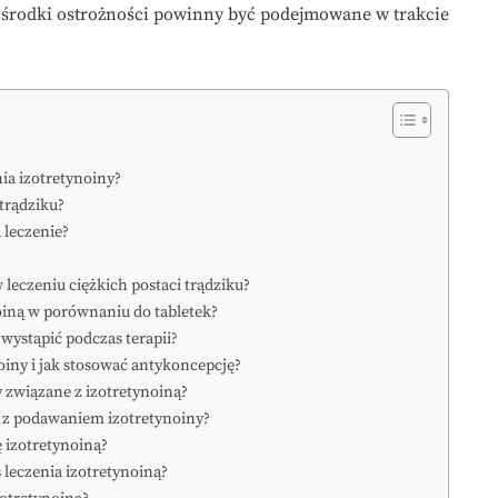
akie środki ostrożności powinny być podejmowane w trakcie
ia izotretynoiny?
 trądziku?
a leczenie?
w leczeniu ciężkich postaci trądziku?
noiną w porównaniu do tabletek?
wystąpić podczas terapii?
noiny i jak stosować antykoncepcję?
 związane z izotretynoiną?
e z podawaniem izotretynoiny?
ę izotretynoiną?
s leczenia izotretynoiną?