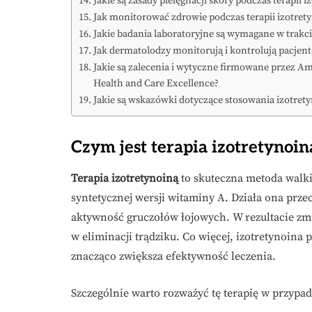
Jakie są zasady pielęgnacji skóry podczas terapii i
Jak monitorować zdrowie podczas terapii izotret
Jakie badania laboratoryjne są wymagane w trakci
Jak dermatolodzy monitorują i kontrolują pacjent
Jakie są zalecenia i wytyczne firmowane przez Am
Health and Care Excellence?
Jakie są wskazówki dotyczące stosowania izotretyn
Czym jest terapia izotretynoin
Terapia izotretynoiną
to skuteczna metoda walki 
syntetycznej wersji witaminy A. Działa ona prze
aktywność gruczołów łojowych. W rezultacie zm
w eliminacji trądziku. Co więcej, izotretynoi
znacząco zwiększa efektywność leczenia.
Szczególnie warto rozważyć tę terapię w przypadk