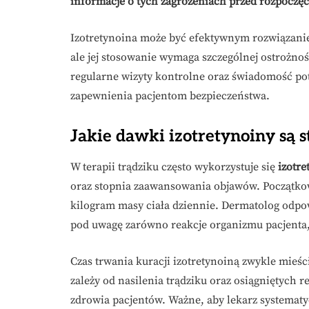
informacje o tych zagrożeniach przed rozpoczęc
Izotretynoina może być efektywnym rozwiązanie
ale jej stosowanie wymaga szczególnej ostrożno
regularne wizyty kontrolne oraz świadomość pot
zapewnienia pacjentom bezpieczeństwa.
Jakie dawki izotretynoiny są 
W terapii trądziku często wykorzystuje się
izotre
oraz stopnia zaawansowania objawów. Początk
kilogram masy ciała dziennie. Dermatolog odpow
pod uwagę zarówno reakcje organizmu pacjenta, 
Czas trwania kuracji izotretynoiną zwykle mieśc
zależy od nasilenia trądziku oraz osiągniętych 
zdrowia pacjentów. Ważne, aby lekarz systematy