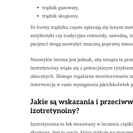
trądzik guzowaty,
trądzik skupiony.
Te formy trądziku często opierają się innym met
antybiotyki czy tradycyjne retinoidy, zawodzą, iz
pacjenci mogą zauważyć znaczną poprawę stanu s
Niezwykle istotne jest jednak, aby terapia ta p
izotretynoiny wiąże się z potencjalnym ryzykie
ubocznych. Dlatego regularne monitorowanie zdr
interwencję w razie wystąpienia jakichkolwiek
Jakie są wskazania i przeciw
izotretynoiny?
Izotretynoina to lek stosowany w leczeniu ciężki
skupiony. Jest to opcja, która zyskuje na znacze