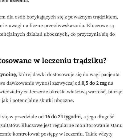
iem leczenia.
m dla osób borykających się z poważnym trądzikiem,
ści z uwagi na liczne przeciwwskazania. Kluczowe są
encjalnych działań ubocznych, co przyczynia się do
stosowane w leczeniu trądziku?
tynoinę
, której dawki dostosowuje się do wagi pacjenta
owe dawkowanie wynosi zazwyczaj od
0,5 do 2 mg
na
iedzialny za leczenie określa właściwą wartość, biorąc
jak i potencjalne skutki uboczne.
i się w przedziale od
16 do 24 tygodni
, a jego długość
rezultatów. Kluczowe jest regularne monitorowanie stanu
cznie kontrolował postępy w leczeniu. Takie wizyty