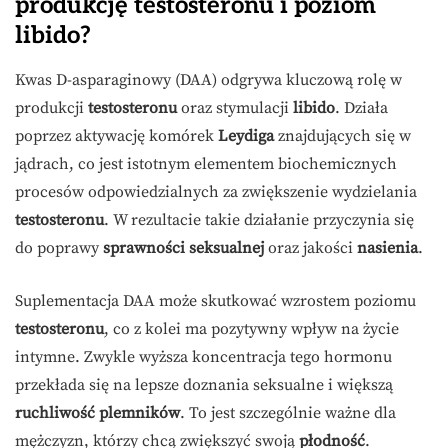
produkcję testosteronu i poziom
libido?
Kwas D-asparaginowy (DAA) odgrywa kluczową rolę w
produkcji
testosteronu
oraz stymulacji
libido
. Działa
poprzez aktywację komórek
Leydiga
znajdujących się w
jądrach, co jest istotnym elementem biochemicznych
procesów odpowiedzialnych za zwiększenie wydzielania
testosteronu
. W rezultacie takie działanie przyczynia się
do poprawy
sprawności seksualnej
oraz jakości
nasienia
.
Suplementacja DAA może skutkować wzrostem poziomu
testosteronu
, co z kolei ma pozytywny wpływ na życie
intymne. Zwykle wyższa koncentracja tego hormonu
przekłada się na lepsze doznania seksualne i większą
ruchliwość plemników
. To jest szczególnie ważne dla
mężczyzn, którzy chcą zwiększyć swoją
płodność
.