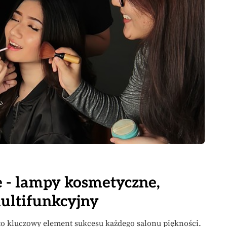
 - lampy kosmetyczne,
ultifunkcyjny
 kluczowy element sukcesu każdego salonu piękności.