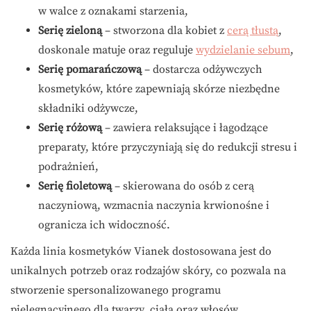
w walce z oznakami starzenia,
Serię zieloną
– stworzona dla kobiet z
cerą tłustą
,
doskonale matuje oraz reguluje
wydzielanie sebum
,
Serię pomarańczową
– dostarcza odżywczych
kosmetyków, które zapewniają skórze niezbędne
składniki odżywcze,
Serię różową
– zawiera relaksujące i łagodzące
preparaty, które przyczyniają się do redukcji stresu i
podrażnień,
Serię fioletową
– skierowana do osób z cerą
naczyniową, wzmacnia naczynia krwionośne i
ogranicza ich widoczność.
Każda linia kosmetyków Vianek dostosowana jest do
unikalnych potrzeb oraz rodzajów skóry, co pozwala na
stworzenie spersonalizowanego programu
pielęgnacyjnego dla twarzy, ciała oraz włosów.