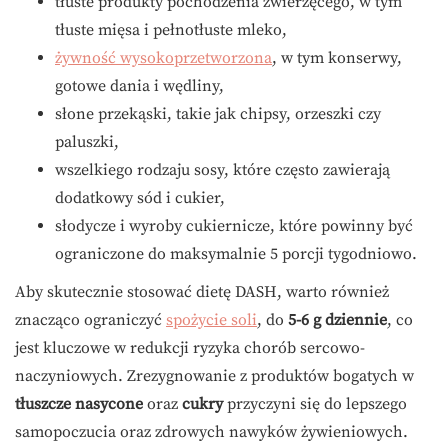
tłuste produkty pochodzenia zwierzęcego, w tym
tłuste mięsa i pełnotłuste mleko,
żywność wysokoprzetworzona
, w tym konserwy,
gotowe dania i wędliny,
słone przekąski, takie jak chipsy, orzeszki czy
paluszki,
wszelkiego rodzaju sosy, które często zawierają
dodatkowy sód i cukier,
słodycze i wyroby cukiernicze, które powinny być
ograniczone do maksymalnie 5 porcji tygodniowo.
Aby skutecznie stosować dietę DASH, warto również
znacząco ograniczyć
spożycie soli
, do
5-6 g dziennie
, co
jest kluczowe w redukcji ryzyka chorób sercowo-
naczyniowych. Zrezygnowanie z produktów bogatych w
tłuszcze nasycone
oraz
cukry
przyczyni się do lepszego
samopoczucia oraz zdrowych nawyków żywieniowych.