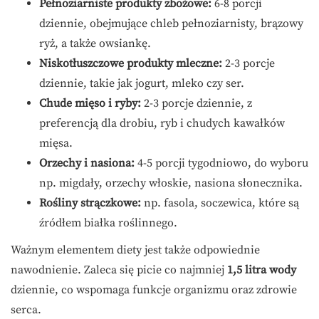
Pełnoziarniste produkty zbożowe:
6-8 porcji
dziennie, obejmujące chleb pełnoziarnisty, brązowy
ryż, a także owsiankę.
Niskotłuszczowe produkty mleczne:
2-3 porcje
dziennie, takie jak jogurt, mleko czy ser.
Chude mięso i ryby:
2-3 porcje dziennie, z
preferencją dla drobiu, ryb i chudych kawałków
mięsa.
Orzechy i nasiona:
4-5 porcji tygodniowo, do wyboru
np. migdały, orzechy włoskie, nasiona słonecznika.
Rośliny strączkowe:
np. fasola, soczewica, które są
źródłem białka roślinnego.
Ważnym elementem diety jest także odpowiednie
nawodnienie. Zaleca się picie co najmniej
1,5 litra wody
dziennie, co wspomaga funkcje organizmu oraz zdrowie
serca.