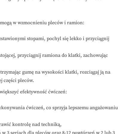
pomogą w wzmocnieniu pleców i ramion:
zstawionymi stopami, pochyl się lekko i przyciągnij
stojącej, przyciągnij ramiona do klatki, zachowując
, trzymając gumę na wysokości klatki, rozciągaj ją na
j części pleców.
zwiększyć efektywność ćwiczeń:
wykonywania ćwiczeń, co sprzyja lepszemu angażowaniu
awić kontrolę nad techniką,
ń w 3 seriach dla pleców oraz 8-12 powtórzeń w 2 lub 3