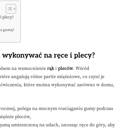
i plecy?
 z gumą?
 wykonywać na ręce i plecy?
sobem na wzmocnienie
rąk
i
pleców
. Wśród
które angażują różne partie mięśniowe, co czyni je
 ćwiczenia, które można wykonywać zarówno w domu,
ocznej, polega na mocnym rozciąganiu gumy podczas
mięśnie pleców,
 gumą umieszczoną na udach, unosząc ręce do góry, aby