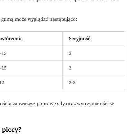
z gumą może wyglądać następująco:
owtórzenia
Seryjność
-15
3
-15
3
12
2-3
ością zauważysz poprawę siły oraz wytrzymałości w
 plecy?