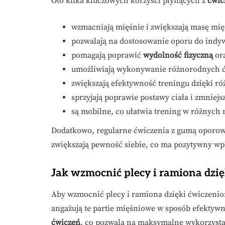
Oto kilka kluczowych korzyści płynących z
ćwic
wzmacniają mięśnie i zwiększają masę mi
pozwalają na dostosowanie oporu do indy
pomagają poprawić
wydolność fizyczną
ora
umożliwiają wykonywanie różnorodnych ćw
zwiększają efektywność treningu dzięki 
sprzyjają poprawie postawy ciała i zmniejs
są mobilne, co ułatwia trening w różnych 
Dodatkowo, regularne ćwiczenia z gumą oporową
zwiększają pewność siebie, co ma pozytywny wpł
Jak wzmocnić plecy i ramiona dzi
Aby wzmocnić plecy i ramiona dzięki ćwiczeniom
angażują te partie mięśniowe w sposób efektywn
ćwiczeń
, co pozwala na maksymalne wykorzysta