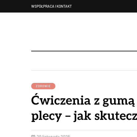
WSPÓŁPRACA I KONTAKT
ZDROWIE
Ćwiczenia z gumą 
plecy – jak skutec
29 listopada 2025