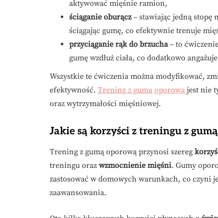
aktywować mięśnie ramion,
ściąganie oburącz
– stawiając jedną stopę 
ściągając gumę, co efektywnie trenuje mię
przyciąganie rąk do brzucha
– to ćwiczeni
gumę wzdłuż ciała, co dodatkowo angażuje 
Wszystkie te ćwiczenia można modyfikować, zmien
efektywność.
Trening z gumą oporową
jest nie 
oraz wytrzymałości mięśniowej.
Jakie są korzyści z treningu z gu
Trening z gumą oporową przynosi szereg
korzyś
treningu oraz
wzmocnienie mięśni
. Gumy oporo
zastosować w domowych warunkach, co czyni j
zaawansowania.