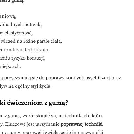
zeń z gumą
:
ęśniową,
widualnych potrzeb,
z elastyczność,
iczeń na różne partie ciała,
różnorodnym technikom,
zeniu ryzyka kontuzji,
miejscach.
 przyczyniają się do poprawy kondycji psychicznej oraz
yw na ogólny styl życia.
ęki ćwiczeniom z gumą?
 z gumą, warto skupić się na technikach, które
y. Kluczowe jest utrzymanie
poprawnej techniki
nie gumy oporowej i zwiększenie intensywności