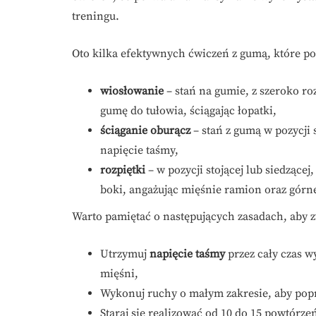
treningu.
Oto kilka efektywnych ćwiczeń z gumą, które 
wiosłowanie
– stań na gumie, z szeroko ro
gumę do tułowia, ściągając łopatki,
ściąganie oburącz
– stań z gumą w pozycji 
napięcie taśmy,
rozpiętki
– w pozycji stojącej lub siedzącej
boki, angażując mięśnie ramion oraz górne
Warto pamiętać o następujących zasadach, aby 
Utrzymuj
napięcie taśmy
przez cały czas 
mięśni,
Wykonuj ruchy o małym zakresie, aby popr
Staraj się realizować od 10 do 15 powtórze