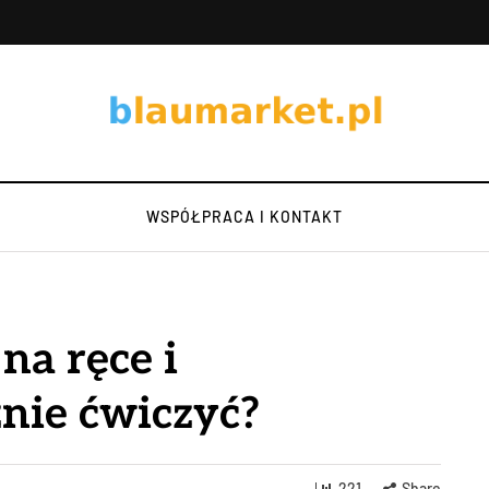
WSPÓŁPRACA I KONTAKT
na ręce i
znie ćwiczyć?
221
Share