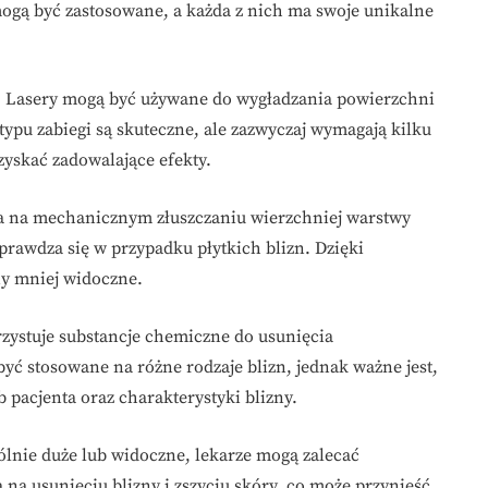
 mogą być zastosowane, a każda z nich ma swoje unikalne
. Lasery mogą być używane do wygładzania powierzchni
typu zabiegi są skuteczne, ale zazwyczaj wymagają kilku
zyskać zadowalające efekty.
ga na mechanicznym złuszczaniu wierzchniej warstwy
sprawdza się w przypadku płytkich blizn. Dzięki
zny mniej widoczne.
rzystuje substancje chemiczne do usunięcia
ć stosowane na różne rodzaje blizn, jednak ważne jest,
pacjenta oraz charakterystyki blizny.
ólnie duże lub widoczne, lekarze mogą zalecać
a na usunięciu blizny i zszyciu skóry, co może przynieść