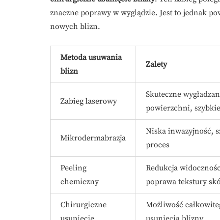
znaczne poprawy w wyglądzie. Jest to jednak po
nowych blizn.
Metoda usuwania
Zalety
blizn
Skuteczne wygładzan
Zabieg laserowy
powierzchni, szybkie
Niska inwazyjność, s
Mikrodermabrazja
proces
Peeling
Redukcja widoczności
chemiczny
poprawa tekstury sk
Chirurgiczne
Możliwość całkowite
usunięcie
usunięcia blizny