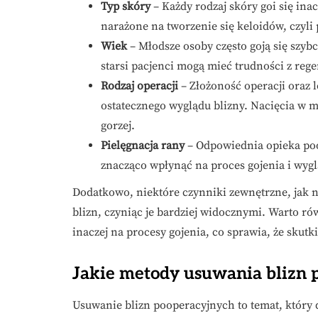
Typ skóry
– Każdy rodzaj skóry goi się ina
narażone na tworzenie się keloidów, czyli
Wiek
– Młodsze osoby często goją się szybc
starsi pacjenci mogą mieć trudności z rege
Rodzaj operacji
– Złożoność operacji oraz 
ostatecznego wyglądu blizny. Nacięcia w m
gorzej.
Pielęgnacja rany
– Odpowiednia opieka poo
znacząco wpłynąć na proces gojenia i wygl
Dodatkowo, niektóre czynniki zewnętrzne, jak n
blizn, czyniąc je bardziej widocznymi. Warto ró
inaczej na procesy gojenia, co sprawia, że skut
Jakie metody usuwania blizn 
Usuwanie blizn pooperacyjnych to temat, który