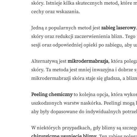
skóry. Istnieje kilka skutecznych metod, które
cechy oraz wskazania.
Jedną z popularnych metod jest
zabieg laserowy
skóry oraz redukcji zaczerwienienia blizn. Tego 
sesji oraz odpowiedniej opieki po zabiegu, aby u
Alternatywą jest
mikrodermabrazja
, która pole
skóry. Ta metoda jest mniej inwazyjna i dobrze 
mikrodermabrazji skóra staje się gładsza, a bli
Peeling chemiczny
to kolejna opcja, która wyko
uszkodzonych warstw naskórka. Peelingi mogą by
aby były dopasowane do indywidualnych potrzeb 
W niektórych przypadkach, gdy blizny są szczeg
chirurgiczne usunięcie blizny
. Ten zabieg poleg