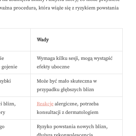
ważna procedura, która wiąże się z ryzykiem powstania
Wady
ie
Wymaga kilku sesji, mogą wystąpić
 gojenie
efekty uboczne
zybki
Może być mało skuteczna w
przypadku głębszych blizn
 blizn,
Reakcje
alergiczne, potrzeba
óry
konsultacji z dermatologiem
go
Ryzyko powstania nowych blizn,
dłuższa rekonwalescencja