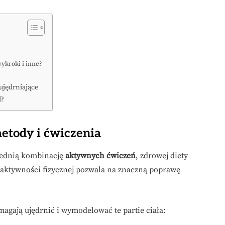
wykroki i inne?
 ujędrniające
d?
etody i ćwiczenia
ednią kombinację
aktywnych ćwiczeń
, zdrowej diety
 aktywności fizycznej pozwala na znaczną poprawę
magają ujędrnić i wymodelować te partie ciała: