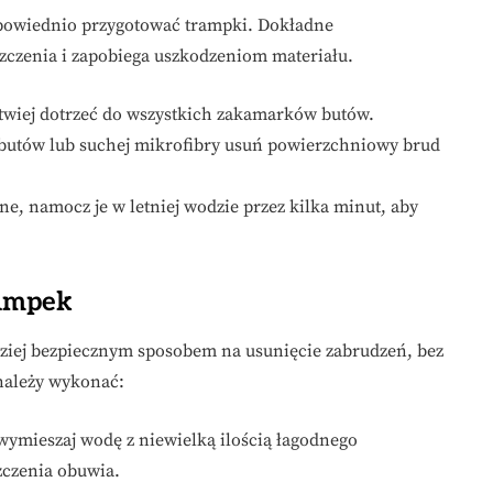
dpowiednio przygotować trampki. Dokładne
zczenia i zapobiega uszkodzeniom materiału.
atwiej dotrzeć do wszystkich zakamarków butów.
 butów lub suchej mikrofibry usuń powierzchniowy brud
dne, namocz je w letniej wodzie przez kilka minut, aby
rampek
dziej bezpiecznym sposobem na usunięcie zabrudzeń, bez
 należy wykonać:
wymieszaj wodę z niewielką ilością łagodnego
zczenia obuwia.