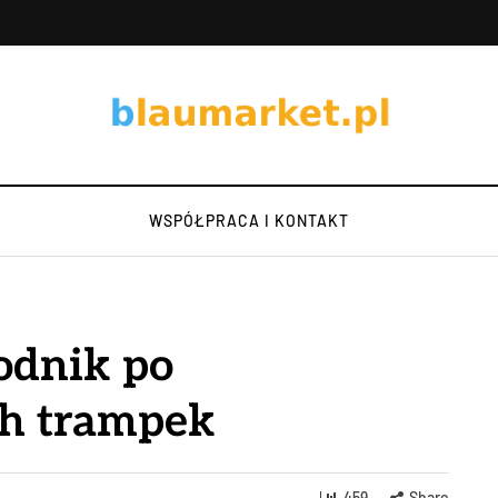
WSPÓŁPRACA I KONTAKT
odnik po
ch trampek
459
Share