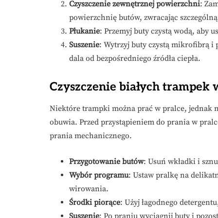
Czyszczenie zewnętrznej powierzchni
: Zam
powierzchnię butów, zwracając szczególną
Płukanie
: Przemyj buty czystą wodą, aby u
Suszenie
: Wytrzyj buty czystą mikrofibrą
dala od bezpośredniego źródła ciepła.
Czyszczenie białych trampek 
Niektóre trampki można prać w pralce, jednak n
obuwia. Przed przystąpieniem do prania w pralc
prania mechanicznego.
Przygotowanie butów
: Usuń wkładki i szn
Wybór programu
: Ustaw pralkę na delikat
wirowania.
Środki piorące
: Użyj łagodnego detergentu
Suszenie
: Po praniu wyciągnij buty i poz