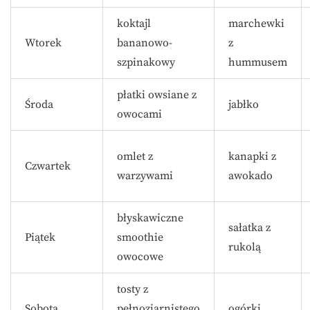
koktajl
marchewki
Wtorek
bananowo-
z
szpinakowy
hummusem
płatki owsiane z
Środa
jabłko
owocami
omlet z
kanapki z
Czwartek
warzywami
awokado
błyskawiczne
sałatka z
Piątek
smoothie
rukolą
owocowe
tosty z
Sobota
pełnoziarnistego
ogórki