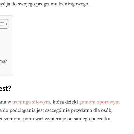
czyć ją do swojego programu treningowego.
umą?
est?
wana w
treningu siłowym
, która dzięki
gumom oporowym
do podciągania jest szczególnie przydatna dla osób,
ćwiczeniem, ponieważ wspiera je od samego początku