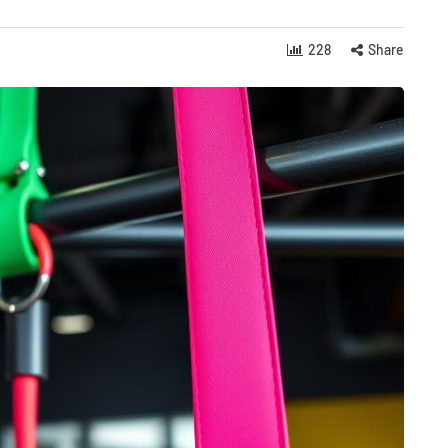
228
Share