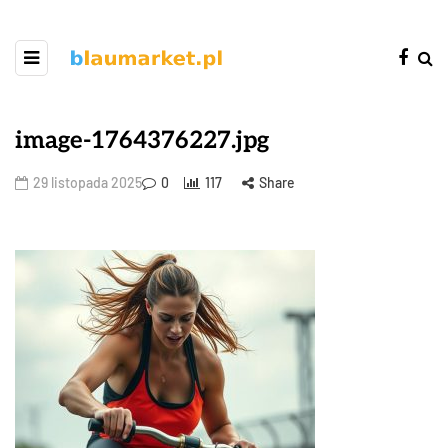
image-1764376227.jpg
29 listopada 2025
0
117
Share