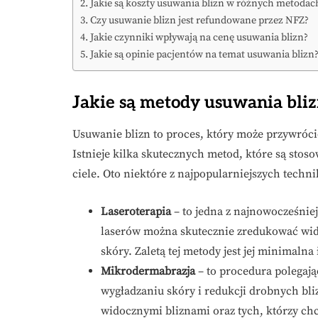
Jakie są koszty usuwania blizn w różnych metodac
Czy usuwanie blizn jest refundowane przez NFZ?
Jakie czynniki wpływają na cenę usuwania blizn?
Jakie są opinie pacjentów na temat usuwania blizn
Jakie są metody usuwania bli
Usuwanie blizn to proces, który może przywrócić
Istnieje kilka skutecznych metod, które są stosow
ciele. Oto niektóre z najpopularniejszych techni
Laseroterapia
– to jedna z najnowocześnie
laserów można skutecznie zredukować wido
skóry. Zaletą tej metody jest jej minimaln
Mikrodermabrazja
– to procedura polegaj
wygładzaniu skóry i redukcji drobnych bli
widocznymi bliznami oraz tych, którzy ch