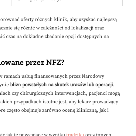
orównać oferty różnych klinik, aby uzyskać najlepszą
znie się różnić w zależności od lokalizacji oraz
ić czas na dokładne zbadanie opcji dostępnych na
ndowane przez NFZ?
 w ramach usług finansowanych przez Narodowy
dynie
blizn powstałych na skutek urazów lub operacji
.
niach czy chirurgicznych interwencjach, pacjenci mogą
akich przypadkach istotne jest, aby lekarz prowadzący
re często obejmuje zarówno ocenę kliniczną, jak i
akie jak te powstające w wyniku
trądziku
oraz innych