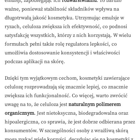
emulsji, zapobiegając ich
rozwarstwianiu
. To bardzo
ważne, ponieważ stabilność składników wpływa na
długotrwałą jakość kosmetyku. Utrzymując emulsje w
ryzach, celuloza zwiększa ich efektywność, co podnosi
satysfakcję wszystkich, którzy z nich korzystają. W wielu
formułach pełni także rolę regulatora lepkości, co
umożliwia dostosowanie konsystencji i właściwości
podczas aplikacji na skórę.
Dzięki tym wyjątkowym cechom, kosmetyki zawierające
celulozę rozprowadzają się znacznie lepiej, co znacznie
zwiększa ich funkcjonalność. Co więcej, warto zwrócić
uwagę na to, że celuloza jest
naturalnym polimerem
organicznym
. Jest nietoksyczna, biodegradowalna oraz
hipoalergiczna, co sprawia, że jest dobrze odbierana przez
konsumentów. W szczególności osoby z wrażliwą skórą
mogą zyskać wiele korzyści, decydując się na kosmetyki z