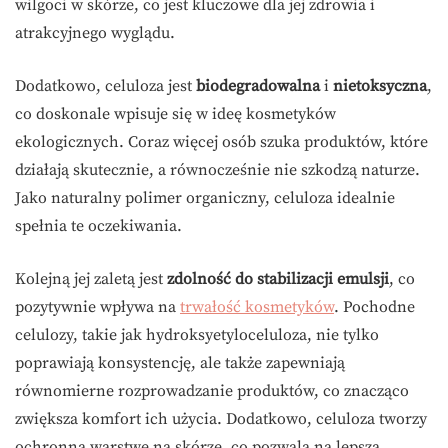
wilgoci w skórze, co jest kluczowe dla jej zdrowia i
atrakcyjnego wyglądu.
Dodatkowo, celuloza jest
biodegradowalna
i
nietoksyczna
,
co doskonale wpisuje się w ideę kosmetyków
ekologicznych. Coraz więcej osób szuka produktów, które
działają skutecznie, a równocześnie nie szkodzą naturze.
Jako naturalny polimer organiczny, celuloza idealnie
spełnia te oczekiwania.
Kolejną jej zaletą jest
zdolność do stabilizacji emulsji
, co
pozytywnie wpływa na
trwałość kosmetyków
. Pochodne
celulozy, takie jak hydroksyetyloceluloza, nie tylko
poprawiają konsystencję, ale także zapewniają
równomierne rozprowadzanie produktów, co znacząco
zwiększa komfort ich użycia. Dodatkowo, celuloza tworzy
ochronną warstwę na skórze, co pozwala na lepszą