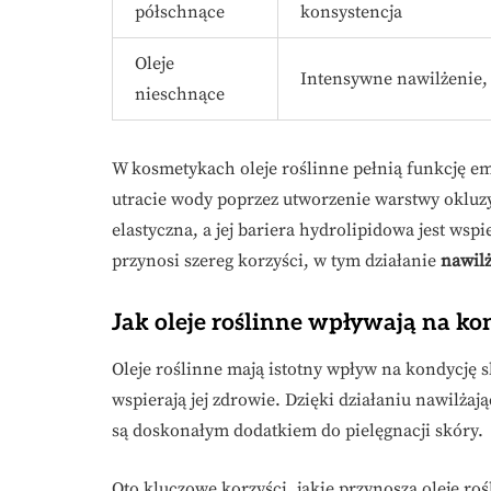
półschnące
konsystencja
Oleje
Intensywne nawilżenie,
nieschnące
W kosmetykach oleje roślinne pełnią funkcję em
utracie wody poprzez utworzenie warstwy okluzyj
elastyczna, a jej bariera hydrolipidowa jest wsp
przynosi szereg korzyści, w tym działanie
nawilż
Jak oleje roślinne wpływają na ko
Oleje roślinne mają istotny wpływ na kondycję s
wspierają jej zdrowie. Dzięki działaniu nawilża
są doskonałym dodatkiem do pielęgnacji skóry.
Oto kluczowe korzyści, jakie przynoszą oleje roś