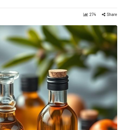
274
Share